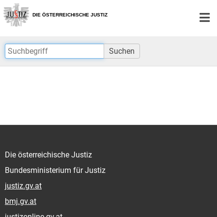
Zur
Zum
Hauptnavigation
Inhalt
DIE ÖSTERREICHISCHE JUSTIZ
[1]
[2]
Suchen
Die österreichische Justiz
Bundesministerium für Justiz
justiz.gv.at
bmj.gv.at
justizonline.gv.at