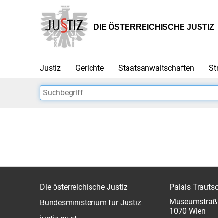
Zur
Zum
Hauptnavigation
Inhalt
[1]
[2]
DIE ÖSTERREICHISCHE JUSTIZ
Justiz
Gerichte
Staatsanwaltschaften
St
Die österreichische Justiz
Palais Trauts
Museumstraß
Bundesministerium für Justiz
1070 Wien