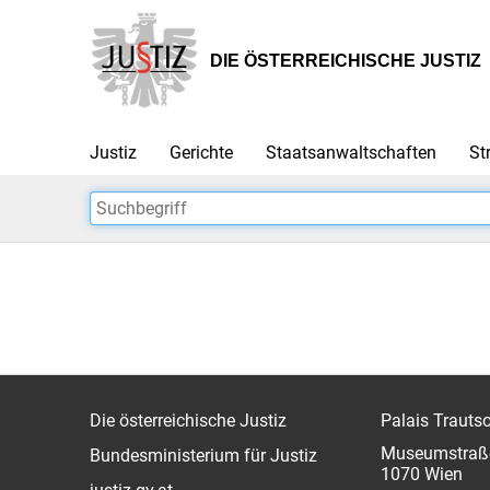
Zur
Zum
Hauptnavigation
Inhalt
[1]
[2]
DIE ÖSTERREICHISCHE JUSTIZ
Justiz
Gerichte
Staatsanwaltschaften
St
Die österreichische Justiz
Palais Trauts
Museumstraß
Bundesministerium für Justiz
1070 Wien