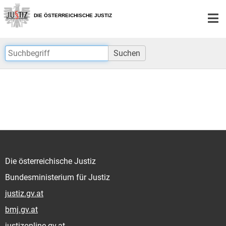
Zur
Zum
Hauptnavigation
Inhalt
DIE ÖSTERREICHISCHE JUSTIZ
[1]
[2]
Suchen
Die österreichische Justiz
Bundesministerium für Justiz
justiz.gv.at
bmj.gv.at
justizonline.gv.at