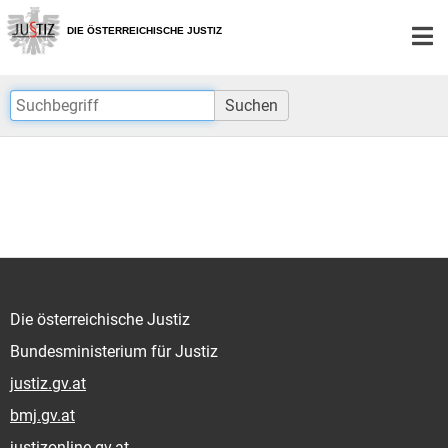
Zur
Zum
Hauptnavigation
Inhalt
DIE ÖSTERREICHISCHE JUSTIZ
[1]
[2]
Suchen
Die österreichische Justiz
Bundesministerium für Justiz
justiz.gv.at
bmj.gv.at
justizonline.gv.at