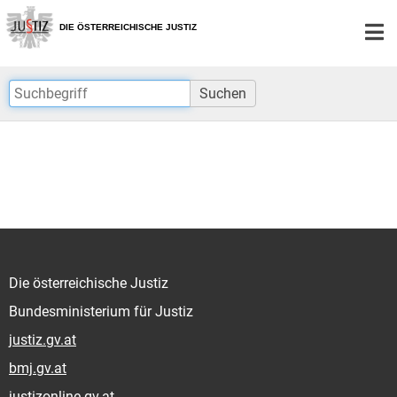
Zur
Zum
Hauptnavigation
Inhalt
DIE ÖSTERREICHISCHE JUSTIZ
[1]
[2]
Suchen
Die österreichische Justiz
Bundesministerium für Justiz
justiz.gv.at
bmj.gv.at
justizonline.gv.at