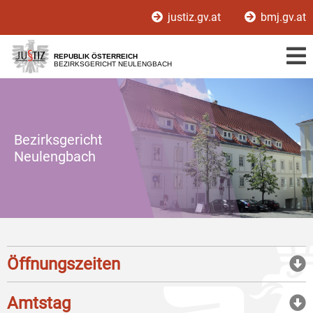
Zur
Zum
justiz.gv.at
bmj.gv.at
Hauptnavigation
Inhalt
[1]
[2]
REPUBLIK ÖSTERREICH
BEZIRKSGERICHT NEULENGBACH
Bezirksgericht
Neulengbach
Öffnungszeiten
Amtstag