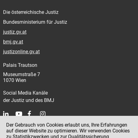
Die österreichische Justiz
Bundesministerium für Justiz
justiz.gv.at
bmj.gv.at
justizonline.gv.at
Palais Trautson
Museumstraße 7
1070 Wien
Social Media Kanäle
der Justiz und des BMJ
Der Gebrauch von Cookies erlaubt uns, Ihre Erfahrungen
Kontakt
auf dieser Website zu optimieren. Wir verwenden Cookies
zu Statistikzwecken und zur Qualitätssicherung
Impressum