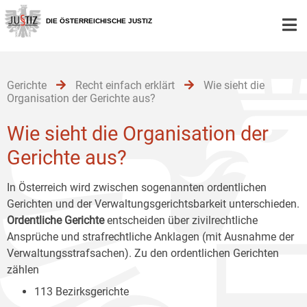
Zur
Zum
Zum
Hauptnavigation
Inhalt
Untermenü
DIE ÖSTERREICHISCHE JUSTIZ
[1]
[2]
[3]
Gerichte
Recht einfach erklärt
Wie sieht die
Organisation der Gerichte aus?
Wie sieht die Organisation der
Gerichte aus?
In Österreich wird zwischen sogenannten ordentlichen
Gerichten und der Verwaltungsgerichtsbarkeit unterschieden.
Ordentliche Gerichte
entscheiden über zivilrechtliche
Ansprüche und strafrechtliche Anklagen (mit Ausnahme der
Verwaltungsstrafsachen). Zu den ordentlichen Gerichten
zählen
113 Bezirksgerichte