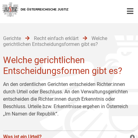
Zur
Zum
Zum
Hauptnavigation
Inhalt
Untermenü
DIE ÖSTERREICHISCHE JUSTIZ
[1]
[2]
[3]
Gerichte
Recht einfach erklärt
Welche
gerichtlichen Entscheidungsformen gibt es?
Welche gerichtlichen
Entscheidungsformen gibt es?
An den ordentlichen Gerichten entscheiden Richter:innen
durch Urteil oder Beschluss. An den Verwaltungsgerichten
entscheiden die Richter:innen durch Erkenntnis oder
Beschluss. Urteile bzw. Erkenntnisse ergehen in Österreich
„Im Namen der Republik“.
Was ist ein Urteil?