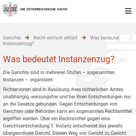
Zur
Zum
Zum
Hauptnavigation
Inhalt
Untermenü
DIE ÖSTERREICHISCHE JUSTIZ
[1]
[2]
[3]
Gerichte
Recht einfach erklärt
Was bedeutet
Instanzenzug?
Was bedeutet Instanzenzug?
Die Gerichte sind in mehreren Stufen – sogenannten
Instanzen – organisiert.
Richter:innen sind in Ausübung ihres richterlichen Amtes
unabhängig, weisungsfrei und bei ihren Entscheidungen nur
an die Gesetze gebunden. Gegen Entscheidungen von
Gerichten oder Behörden kann ein sogenanntes Rechtsmittel
ergriffen werden. Über ein Rechtsmittel gegen eine
Gerichtsentscheidung 1. Instanz entscheidet das jeweils
übergeordnete Gericht. Diesen Weg von Gericht zu Gericht