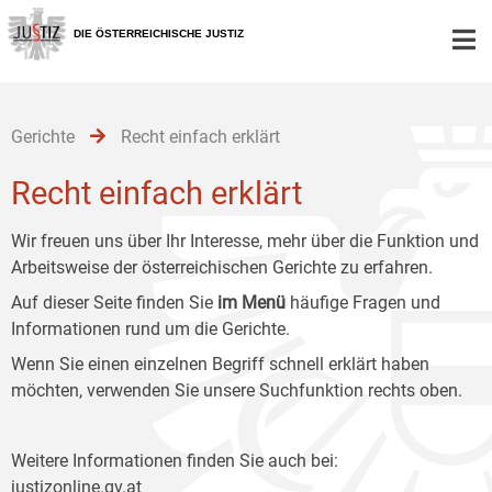
Zur
Zum
Zum
Hauptnavigation
Inhalt
Untermenü
DIE ÖSTERREICHISCHE JUSTIZ
[1]
[2]
[3]
Gerichte
Recht einfach erklärt
Recht einfach erklärt
Wir freuen uns über Ihr Interesse, mehr über die Funktion und
Arbeitsweise der österreichischen Gerichte zu erfahren.
Auf dieser Seite finden Sie
im Menü
häufige Fragen und
Informationen rund um die Gerichte.
Wenn Sie einen einzelnen Begriff schnell erklärt haben
möchten, verwenden Sie unsere Suchfunktion rechts oben.
Weitere Informationen finden Sie auch bei:
justizonline.gv.at