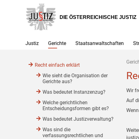
Zur
Zum
Zum
Hauptnavigation
Inhalt
Untermenü
[1]
[2]
[3]
DIE ÖSTERREICHISCHE JUSTIZ
Justiz
Gerichte
Staatsanwaltschaften
St
Geric
Recht einfach erklärt
Re
Wie sieht die Organisation der
Gerichte aus?
Wir f
Was bedeutet Instanzenzug?
Auf d
Welche gerichtlichen
Entscheidungsformen gibt es?
Wenn 
Was bedeutet Justizverwaltung?
Was sind die
Weite
verfassungsrechtlichen und
justiz