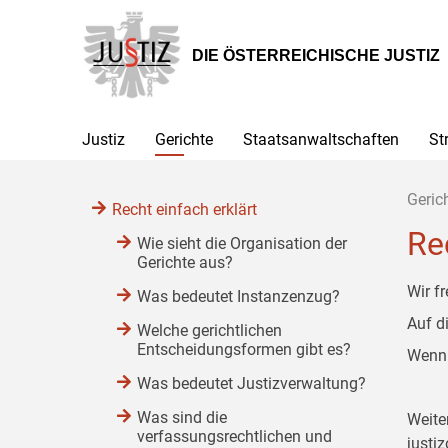
Zur
Zum
Zum
Hauptnavigation
Inhalt
Untermenü
[1]
[2]
[3]
DIE ÖSTERREICHISCHE JUSTIZ
Justiz
Gerichte
Staatsanwaltschaften
St
Geric
Recht einfach erklärt
Re
Wie sieht die Organisation der
Gerichte aus?
Wir f
Was bedeutet Instanzenzug?
Auf d
Welche gerichtlichen
Entscheidungsformen gibt es?
Wenn 
Was bedeutet Justizverwaltung?
Was sind die
Weite
verfassungsrechtlichen und
justiz