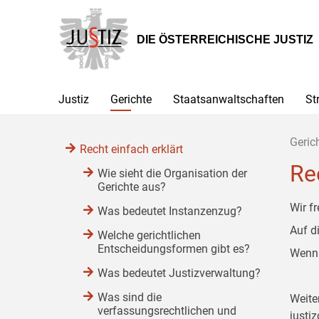
Zur
Zum
Zum
Hauptnavigation
Inhalt
Untermenü
[1]
[2]
[3]
DIE ÖSTERREICHISCHE JUSTIZ
Justiz
Gerichte
Staatsanwaltschaften
St
Geric
Recht einfach erklärt
Re
Wie sieht die Organisation der
Gerichte aus?
Wir f
Was bedeutet Instanzenzug?
Auf d
Welche gerichtlichen
Entscheidungsformen gibt es?
Wenn 
Was bedeutet Justizverwaltung?
Was sind die
Weite
verfassungsrechtlichen und
justiz