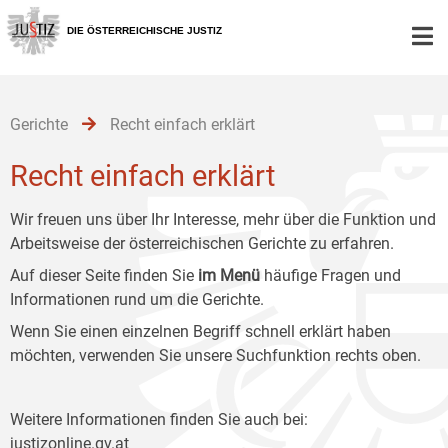
Zur
Zum
Zum
Hauptnavigation
Inhalt
Untermenü
DIE ÖSTERREICHISCHE JUSTIZ
[1]
[2]
[3]
Gerichte
Recht einfach erklärt
Recht einfach erklärt
Wir freuen uns über Ihr Interesse, mehr über die Funktion und
Arbeitsweise der österreichischen Gerichte zu erfahren.
Auf dieser Seite finden Sie
im Menü
häufige Fragen und
Informationen rund um die Gerichte.
Wenn Sie einen einzelnen Begriff schnell erklärt haben
möchten, verwenden Sie unsere Suchfunktion rechts oben.
Weitere Informationen finden Sie auch bei:
justizonline.gv.at