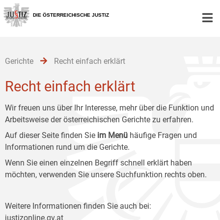
Zur
Zum
Zum
Hauptnavigation
Inhalt
Untermenü
DIE ÖSTERREICHISCHE JUSTIZ
[1]
[2]
[3]
Gerichte
Recht einfach erklärt
Recht einfach erklärt
Wir freuen uns über Ihr Interesse, mehr über die Funktion und
Arbeitsweise der österreichischen Gerichte zu erfahren.
Auf dieser Seite finden Sie
im Menü
häufige Fragen und
Informationen rund um die Gerichte.
Wenn Sie einen einzelnen Begriff schnell erklärt haben
möchten, verwenden Sie unsere Suchfunktion rechts oben.
Weitere Informationen finden Sie auch bei:
justizonline.gv.at