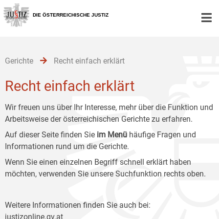
Zur
Zum
Zum
Hauptnavigation
Inhalt
Untermenü
DIE ÖSTERREICHISCHE JUSTIZ
[1]
[2]
[3]
Gerichte
Recht einfach erklärt
Recht einfach erklärt
Wir freuen uns über Ihr Interesse, mehr über die Funktion und
Arbeitsweise der österreichischen Gerichte zu erfahren.
Auf dieser Seite finden Sie
im Menü
häufige Fragen und
Informationen rund um die Gerichte.
Wenn Sie einen einzelnen Begriff schnell erklärt haben
möchten, verwenden Sie unsere Suchfunktion rechts oben.
Weitere Informationen finden Sie auch bei:
justizonline.gv.at