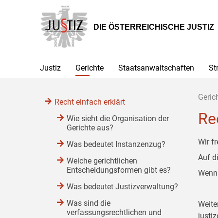
Zur
Zum
Zum
Hauptnavigation
Inhalt
Untermenü
[1]
[2]
[3]
DIE ÖSTERREICHISCHE JUSTIZ
Justiz
Gerichte
Staatsanwaltschaften
St
Geric
Recht einfach erklärt
Re
Wie sieht die Organisation der
Gerichte aus?
Wir f
Was bedeutet Instanzenzug?
Auf d
Welche gerichtlichen
Entscheidungsformen gibt es?
Wenn 
Was bedeutet Justizverwaltung?
Was sind die
Weite
verfassungsrechtlichen und
justiz