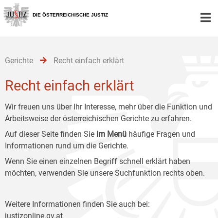
Zur
Zum
Zum
Hauptnavigation
Inhalt
Untermenü
DIE ÖSTERREICHISCHE JUSTIZ
[1]
[2]
[3]
Gerichte
Recht einfach erklärt
Recht einfach erklärt
Wir freuen uns über Ihr Interesse, mehr über die Funktion und
Arbeitsweise der österreichischen Gerichte zu erfahren.
Auf dieser Seite finden Sie
im Menü
häufige Fragen und
Informationen rund um die Gerichte.
Wenn Sie einen einzelnen Begriff schnell erklärt haben
möchten, verwenden Sie unsere Suchfunktion rechts oben.
Weitere Informationen finden Sie auch bei:
justizonline.gv.at