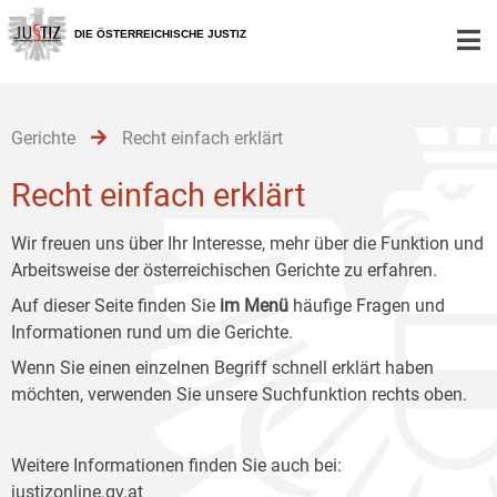
Zur
Zum
Zum
Hauptnavigation
Inhalt
Untermenü
DIE ÖSTERREICHISCHE JUSTIZ
[1]
[2]
[3]
Gerichte
Recht einfach erklärt
Recht einfach erklärt
Wir freuen uns über Ihr Interesse, mehr über die Funktion und
Arbeitsweise der österreichischen Gerichte zu erfahren.
Auf dieser Seite finden Sie
im Menü
häufige Fragen und
Informationen rund um die Gerichte.
Wenn Sie einen einzelnen Begriff schnell erklärt haben
möchten, verwenden Sie unsere Suchfunktion rechts oben.
Weitere Informationen finden Sie auch bei:
justizonline.gv.at