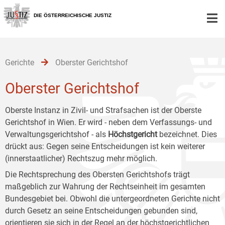
Zur
Zum
Zum
Hauptnavigation
Inhalt
Untermenü
DIE ÖSTERREICHISCHE JUSTIZ
[1]
[2]
[3]
Gerichte
Oberster Gerichtshof
Oberster Gerichtshof
Oberste Instanz in Zivil- und Strafsachen ist der Oberste
Gerichtshof in Wien. Er wird - neben dem Verfassungs- und
Verwaltungsgerichtshof - als
Höchstgericht
bezeichnet. Dies
drückt aus: Gegen seine Entscheidungen ist kein weiterer
(innerstaatlicher) Rechtszug mehr möglich.
Die Rechtsprechung des Obersten Gerichtshofs trägt
maßgeblich zur Wahrung der Rechtseinheit im gesamten
Bundesgebiet bei. Obwohl die untergeordneten Gerichte nicht
durch Gesetz an seine Entscheidungen gebunden sind,
orientieren sie sich in der Regel an der höchstgerichtlichen