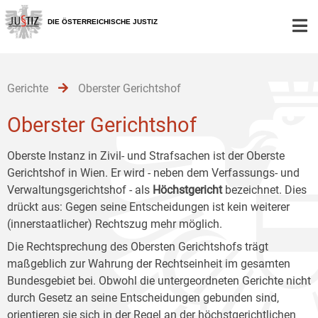
Zur
Zum
Zum
Hauptnavigation
Inhalt
Untermenü
DIE ÖSTERREICHISCHE JUSTIZ
[1]
[2]
[3]
Gerichte
Oberster Gerichtshof
Oberster Gerichtshof
Oberste Instanz in Zivil- und Strafsachen ist der Oberste
Gerichtshof in Wien. Er wird - neben dem Verfassungs- und
Verwaltungsgerichtshof - als
Höchstgericht
bezeichnet. Dies
drückt aus: Gegen seine Entscheidungen ist kein weiterer
(innerstaatlicher) Rechtszug mehr möglich.
Die Rechtsprechung des Obersten Gerichtshofs trägt
maßgeblich zur Wahrung der Rechtseinheit im gesamten
Bundesgebiet bei. Obwohl die untergeordneten Gerichte nicht
durch Gesetz an seine Entscheidungen gebunden sind,
orientieren sie sich in der Regel an der höchstgerichtlichen