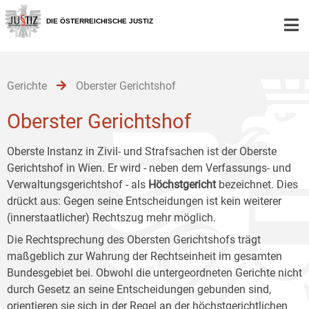
Zur
Zum
Zum
Hauptnavigation
Inhalt
Untermenü
DIE ÖSTERREICHISCHE JUSTIZ
[1]
[2]
[3]
Gerichte
Oberster Gerichtshof
Oberster Gerichtshof
Oberste Instanz in Zivil- und Strafsachen ist der Oberste
Gerichtshof in Wien. Er wird - neben dem Verfassungs- und
Verwaltungsgerichtshof - als
Höchstgericht
bezeichnet. Dies
drückt aus: Gegen seine Entscheidungen ist kein weiterer
(innerstaatlicher) Rechtszug mehr möglich.
Die Rechtsprechung des Obersten Gerichtshofs trägt
maßgeblich zur Wahrung der Rechtseinheit im gesamten
Bundesgebiet bei. Obwohl die untergeordneten Gerichte nicht
durch Gesetz an seine Entscheidungen gebunden sind,
orientieren sie sich in der Regel an der höchstgerichtlichen