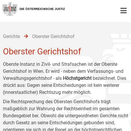
Zur
Zum
Zum
Hauptnavigation
Inhalt
Untermenü
DIE ÖSTERREICHISCHE JUSTIZ
[1]
[2]
[3]
Gerichte
Oberster Gerichtshof
Oberster Gerichtshof
Oberste Instanz in Zivil- und Strafsachen ist der Oberste
Gerichtshof in Wien. Er wird - neben dem Verfassungs- und
Verwaltungsgerichtshof - als
Höchstgericht
bezeichnet. Dies
drückt aus: Gegen seine Entscheidungen ist kein weiterer
(innerstaatlicher) Rechtszug mehr möglich.
Die Rechtsprechung des Obersten Gerichtshofs trägt
maßgeblich zur Wahrung der Rechtseinheit im gesamten
Bundesgebiet bei. Obwohl die untergeordneten Gerichte nicht
durch Gesetz an seine Entscheidungen gebunden sind,
orientieren sie sich in der Regel an der höchstgerichtlichen