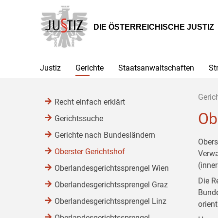
Zur
Zum
Zum
Hauptnavigation
Inhalt
Untermenü
[1]
[2]
[3]
DIE ÖSTERREICHISCHE JUSTIZ
Justiz
Gerichte
Staatsanwaltschaften
St
Geric
Recht einfach erklärt
Ob
Gerichtssuche
Gerichte nach Bundesländern
Obers
Oberster Gerichtshof
Verwa
(inne
Oberlandesgerichtssprengel Wien
Die R
Oberlandesgerichtssprengel Graz
Bunde
Oberlandesgerichtssprengel Linz
orient
Oberlandesgerichtssprengel