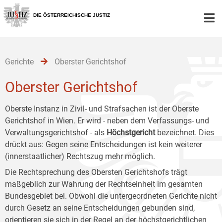
Zur
Zum
Zum
Hauptnavigation
Inhalt
Untermenü
DIE ÖSTERREICHISCHE JUSTIZ
[1]
[2]
[3]
Gerichte
Oberster Gerichtshof
Oberster Gerichtshof
Oberste Instanz in Zivil- und Strafsachen ist der Oberste
Gerichtshof in Wien. Er wird - neben dem Verfassungs- und
Verwaltungsgerichtshof - als
Höchstgericht
bezeichnet. Dies
drückt aus: Gegen seine Entscheidungen ist kein weiterer
(innerstaatlicher) Rechtszug mehr möglich.
Die Rechtsprechung des Obersten Gerichtshofs trägt
maßgeblich zur Wahrung der Rechtseinheit im gesamten
Bundesgebiet bei. Obwohl die untergeordneten Gerichte nicht
durch Gesetz an seine Entscheidungen gebunden sind,
orientieren sie sich in der Regel an der höchstgerichtlichen