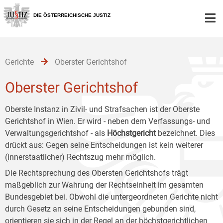
Zur
Zum
Zum
Hauptnavigation
Inhalt
Untermenü
DIE ÖSTERREICHISCHE JUSTIZ
[1]
[2]
[3]
Gerichte
Oberster Gerichtshof
Oberster Gerichtshof
Oberste Instanz in Zivil- und Strafsachen ist der Oberste
Gerichtshof in Wien. Er wird - neben dem Verfassungs- und
Verwaltungsgerichtshof - als
Höchstgericht
bezeichnet. Dies
drückt aus: Gegen seine Entscheidungen ist kein weiterer
(innerstaatlicher) Rechtszug mehr möglich.
Die Rechtsprechung des Obersten Gerichtshofs trägt
maßgeblich zur Wahrung der Rechtseinheit im gesamten
Bundesgebiet bei. Obwohl die untergeordneten Gerichte nicht
durch Gesetz an seine Entscheidungen gebunden sind,
orientieren sie sich in der Regel an der höchstgerichtlichen