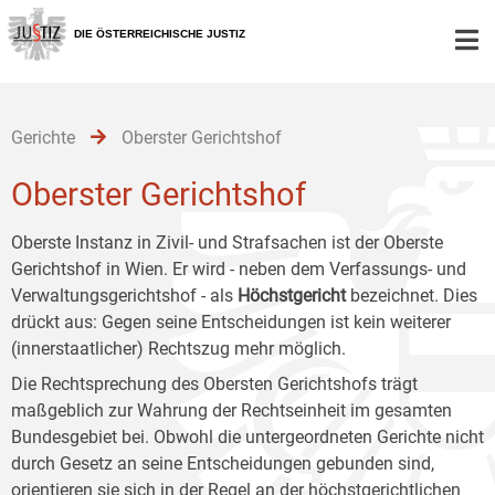
Zur
Zum
Zum
Hauptnavigation
Inhalt
Untermenü
DIE ÖSTERREICHISCHE JUSTIZ
[1]
[2]
[3]
Gerichte
Oberster Gerichtshof
Oberster Gerichtshof
Oberste Instanz in Zivil- und Strafsachen ist der Oberste
Gerichtshof in Wien. Er wird - neben dem Verfassungs- und
Verwaltungsgerichtshof - als
Höchstgericht
bezeichnet. Dies
drückt aus: Gegen seine Entscheidungen ist kein weiterer
(innerstaatlicher) Rechtszug mehr möglich.
Die Rechtsprechung des Obersten Gerichtshofs trägt
maßgeblich zur Wahrung der Rechtseinheit im gesamten
Bundesgebiet bei. Obwohl die untergeordneten Gerichte nicht
durch Gesetz an seine Entscheidungen gebunden sind,
orientieren sie sich in der Regel an der höchstgerichtlichen