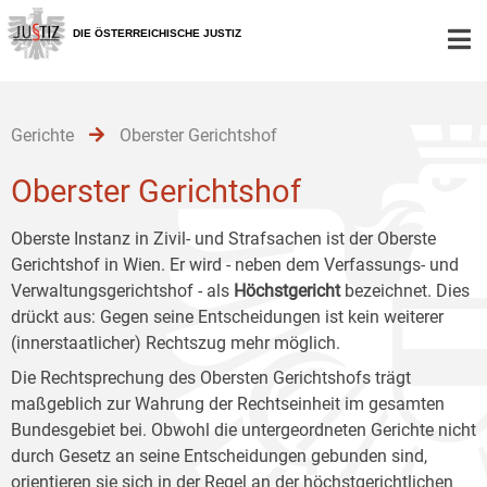
Zur
Zum
Zum
Hauptnavigation
Inhalt
Untermenü
DIE ÖSTERREICHISCHE JUSTIZ
[1]
[2]
[3]
Gerichte
Oberster Gerichtshof
Oberster Gerichtshof
Oberste Instanz in Zivil- und Strafsachen ist der Oberste
Gerichtshof in Wien. Er wird - neben dem Verfassungs- und
Verwaltungsgerichtshof - als
Höchstgericht
bezeichnet. Dies
drückt aus: Gegen seine Entscheidungen ist kein weiterer
(innerstaatlicher) Rechtszug mehr möglich.
Die Rechtsprechung des Obersten Gerichtshofs trägt
maßgeblich zur Wahrung der Rechtseinheit im gesamten
Bundesgebiet bei. Obwohl die untergeordneten Gerichte nicht
durch Gesetz an seine Entscheidungen gebunden sind,
orientieren sie sich in der Regel an der höchstgerichtlichen