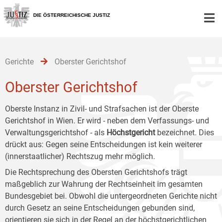
Zur
Zum
Zum
Hauptnavigation
Inhalt
Untermenü
DIE ÖSTERREICHISCHE JUSTIZ
[1]
[2]
[3]
Gerichte
Oberster Gerichtshof
Oberster Gerichtshof
Oberste Instanz in Zivil- und Strafsachen ist der Oberste
Gerichtshof in Wien. Er wird - neben dem Verfassungs- und
Verwaltungsgerichtshof - als
Höchstgericht
bezeichnet. Dies
drückt aus: Gegen seine Entscheidungen ist kein weiterer
(innerstaatlicher) Rechtszug mehr möglich.
Die Rechtsprechung des Obersten Gerichtshofs trägt
maßgeblich zur Wahrung der Rechtseinheit im gesamten
Bundesgebiet bei. Obwohl die untergeordneten Gerichte nicht
durch Gesetz an seine Entscheidungen gebunden sind,
orientieren sie sich in der Regel an der höchstgerichtlichen