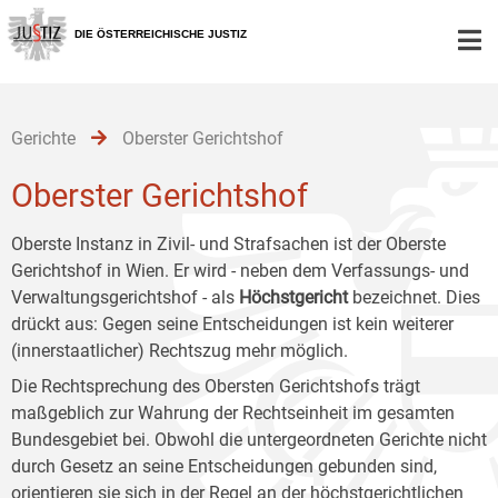
Zur
Zum
Zum
Hauptnavigation
Inhalt
Untermenü
DIE ÖSTERREICHISCHE JUSTIZ
[1]
[2]
[3]
Gerichte
Oberster Gerichtshof
Oberster Gerichtshof
Oberste Instanz in Zivil- und Strafsachen ist der Oberste
Gerichtshof in Wien. Er wird - neben dem Verfassungs- und
Verwaltungsgerichtshof - als
Höchstgericht
bezeichnet. Dies
drückt aus: Gegen seine Entscheidungen ist kein weiterer
(innerstaatlicher) Rechtszug mehr möglich.
Die Rechtsprechung des Obersten Gerichtshofs trägt
maßgeblich zur Wahrung der Rechtseinheit im gesamten
Bundesgebiet bei. Obwohl die untergeordneten Gerichte nicht
durch Gesetz an seine Entscheidungen gebunden sind,
orientieren sie sich in der Regel an der höchstgerichtlichen