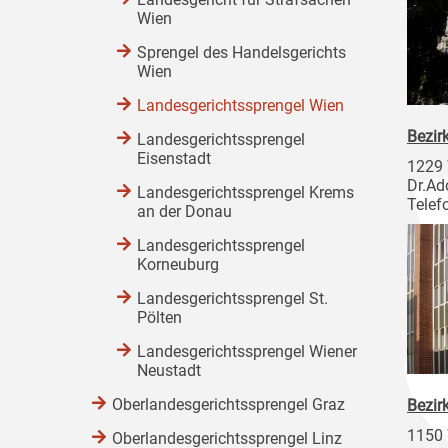
Wien
Sprengel des Handelsgerichts
Wien
Landesgerichtssprengel Wien
Bezir
Landesgerichtssprengel
Eisenstadt
1229
Dr.Ad
Landesgerichtssprengel Krems
Telef
an der Donau
Landesgerichtssprengel
Korneuburg
Landesgerichtssprengel St.
Pölten
Landesgerichtssprengel Wiener
Neustadt
Oberlandesgerichtssprengel Graz
Bezir
1150
Oberlandesgerichtssprengel Linz