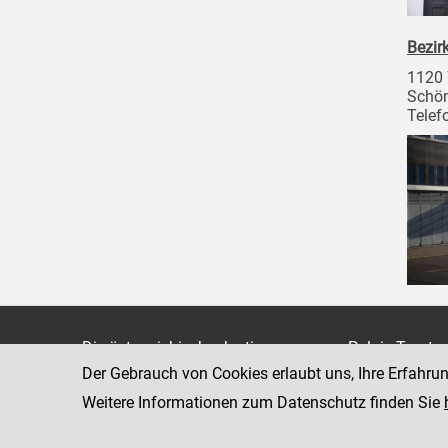
Bezir
1120
Schön
Telef
Die österreichische Justiz
Palais Trauts
Der Gebrauch von Cookies erlaubt uns, Ihre Erfahru
Museumstraß
Bundesministerium für Justiz
1070 Wien
Weitere Informationen zum Datenschutz finden Sie
justiz.gv.at
bmj.gv.at