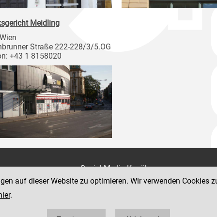
ksgericht Meidling
 Wien
brunner Straße 222-228/3/5.OG
on: +43 1 8158020
on
Social Media Kanäle
der Justiz und des BMJ
ngen auf dieser Website zu optimieren. Wir verwenden Cookies z
e 7
hier
.