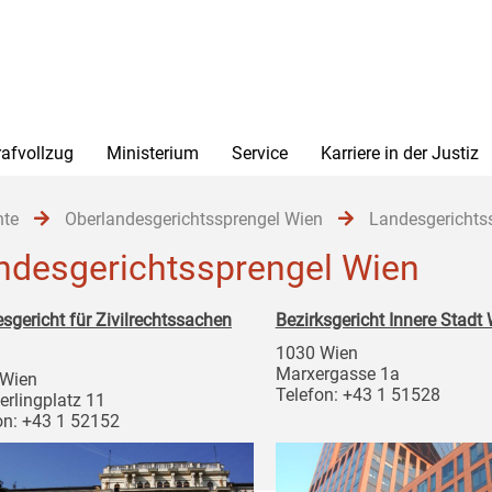
rafvollzug
Ministerium
Service
Karriere in der Justiz
hte
Oberlandesgerichtssprengel Wien
Landesgerichts
ndesgerichtssprengel Wien
sgericht für Zivilrechtssachen
Bezirksgericht Innere Stadt
1030 Wien
Marxergasse 1a
 Wien
Telefon: +43 1 51528
rlingplatz 11
on: +43 1 52152