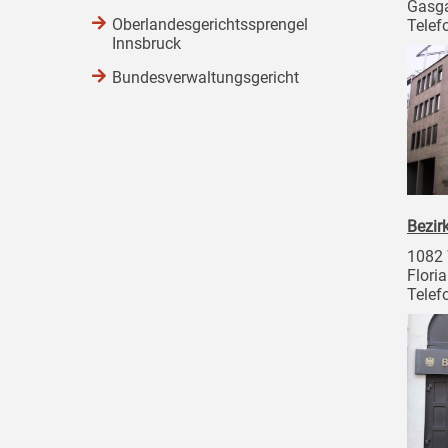
Gasga
Oberlandesgerichtssprengel
Telef
Innsbruck
Bundesverwaltungsgericht
Bezir
1082
Flori
Telef