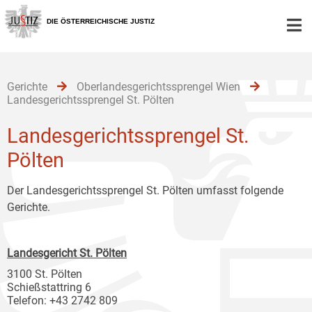
Zur
Zum
Zum
Hauptnavigation
Inhalt
Untermenü
DIE ÖSTERREICHISCHE JUSTIZ
[1]
[2]
[3]
Gerichte
Oberlandesgerichtssprengel Wien
Landesgerichtssprengel St. Pölten
Landesgerichtssprengel St.
Pölten
Der Landesgerichtssprengel St. Pölten umfasst folgende
Gerichte.
Landesgericht St. Pölten
3100 St. Pölten
Schießstattring 6
Telefon: +43 2742 809