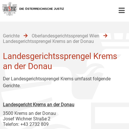
Zur
Zum
Zum
Hauptnavigation
Inhalt
Untermenü
DIE ÖSTERREICHISCHE JUSTIZ
[1]
[2]
[3]
Gerichte
Oberlandesgerichtssprengel Wien
Landesgerichtssprengel Krems an der Donau
Landesgerichtssprengel Krems
an der Donau
Der Landesgerichtssprengel Krems umfasst folgende
Gerichte.
Landesgericht Krems an der Donau
3500 Krems an der Donau
Josef Wichner Straße 2
Telefon: +43 2732 809