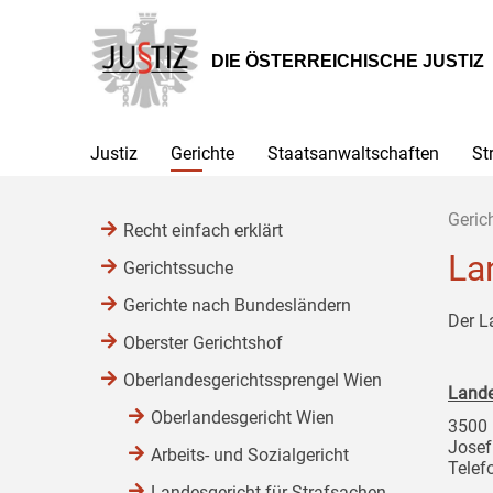
Zur
Zum
Zum
Hauptnavigation
Inhalt
Untermenü
[1]
[2]
[3]
DIE ÖSTERREICHISCHE JUSTIZ
Justiz
Gerichte
Staatsanwaltschaften
St
Geric
Recht einfach erklärt
La
Gerichtssuche
Gerichte nach Bundesländern
Der L
Oberster Gerichtshof
Oberlandesgerichtssprengel Wien
Lande
Oberlandesgericht Wien
3500 
Josef
Arbeits- und Sozialgericht
Telef
Landesgericht für Strafsachen