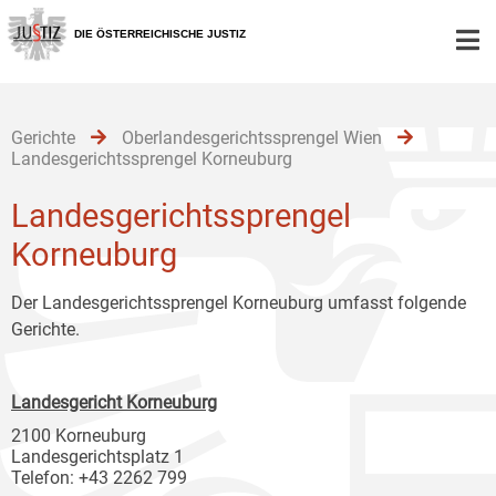
Zur
Zum
Zum
Hauptnavigation
Inhalt
Untermenü
DIE ÖSTERREICHISCHE JUSTIZ
[1]
[2]
[3]
Gerichte
Oberlandesgerichtssprengel Wien
Landesgerichtssprengel Korneuburg
Landesgerichtssprengel
Korneuburg
Der Landesgerichtssprengel Korneuburg umfasst folgende
Gerichte.
Landesgericht Korneuburg
2100 Korneuburg
Landesgerichtsplatz 1
Telefon: +43 2262 799