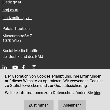
justiz.gv.at
bmj.gv.at
justizonline.gv.at
Palais Trautson
Museumstraße 7
1070 Wien
Social Media Kanäle
der Justiz und des BMJ
Der Gebrauch von Cookies erlaubt uns, Ihre Erfahrungen
Kontakt
auf dieser Website zu optimieren. Wir verwenden Cookies
zu Statistikzwecken und zur Qualitätssicherung
Impressum
Weitere Informationen zum Datenschutz finden Sie
hier
.
Datenschutz
Barrierefreiheit
Zustimmen
Ablehnen*
Hinweisgeber:innenplattform (für Mitarbeiter:innen)