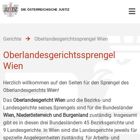
Zur
Zum
Zum
Hauptnavigation
Inhalt
Untermenü
DIE ÖSTERREICHISCHE JUSTIZ
[1]
[2]
[3]
Gerichte
Oberlandesgerichtssprengel Wien
Oberlandesgerichtssprengel
Wien
Herzlich willkommen auf den Seiten für den Sprengel des
Oberlandesgerichts Wien!
Das
Oberlandesgericht Wien
und die Bezirks- und
Landesgerichte seines Sprengels sind für die Bundesländer
Wien, Niederösterreich und Burgenland
zuständig. Insgesamt
gibt es in diesen drei Bundesländern 45 Bezirksgerichte und
9 Landesgerichte. In Wien sind die Landesgerichte jeweils für
spezielle Angelegenheiten zuständig: für Arbeits- und