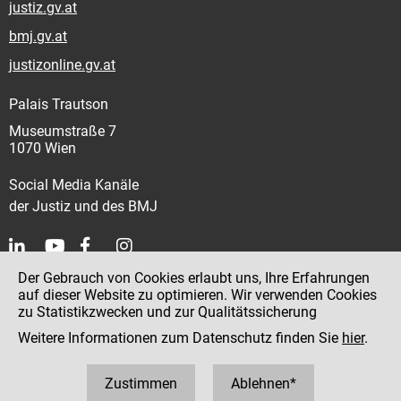
justiz.gv.at
bmj.gv.at
justizonline.gv.at
Palais Trautson
Museumstraße 7
1070 Wien
Social Media Kanäle
der Justiz und des BMJ
Der Gebrauch von Cookies erlaubt uns, Ihre Erfahrungen
Kontakt
auf dieser Website zu optimieren. Wir verwenden Cookies
zu Statistikzwecken und zur Qualitätssicherung
Impressum
Weitere Informationen zum Datenschutz finden Sie
hier
.
Datenschutz
Barrierefreiheit
Zustimmen
Ablehnen*
Hinweisgeber:innenplattform (für Mitarbeiter:innen)