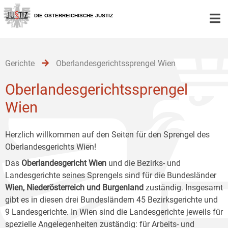
Zur
Zum
Zum
Hauptnavigation
Inhalt
Untermenü
DIE ÖSTERREICHISCHE JUSTIZ
[1]
[2]
[3]
Gerichte
Oberlandesgerichtssprengel Wien
Oberlandesgerichtssprengel
Wien
Herzlich willkommen auf den Seiten für den Sprengel des
Oberlandesgerichts Wien!
Das
Oberlandesgericht Wien
und die Bezirks- und
Landesgerichte seines Sprengels sind für die Bundesländer
Wien, Niederösterreich und Burgenland
zuständig. Insgesamt
gibt es in diesen drei Bundesländern 45 Bezirksgerichte und
9 Landesgerichte. In Wien sind die Landesgerichte jeweils für
spezielle Angelegenheiten zuständig: für Arbeits- und