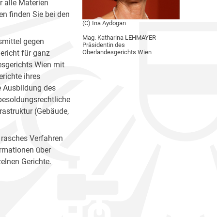
r alle Materien
en finden Sie bei den
(C) Ina Aydogan
Mag. Katharina LEHMAYER
smittel gegen
Präsidentin des
gericht für ganz
Oberlandesgerichts Wien
esgerichts Wien mit
erichte ihres
e Ausbildung des
 besoldungsrechtliche
frastruktur (Gebäude,
 rasches Verfahren
ormationen über
inzelnen Gerichte.