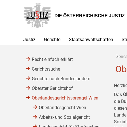
Zur
Zum
Zum
Hauptnavigation
Inhalt
Untermenü
[1]
[2]
[3]
DIE ÖSTERREICHISCHE JUSTIZ
Justiz
Gerichte
Staatsanwaltschaften
St
Geric
Recht einfach erklärt
Ob
Gerichtssuche
Gerichte nach Bundesländern
Herzli
Oberster Gerichtshof
Das
O
Oberlandesgerichtssprengel Wien
die B
Oberlandesgericht Wien
diesen
Landes
Arbeits- und Sozialgericht
Sozial
Landesgericht für Strafsachen