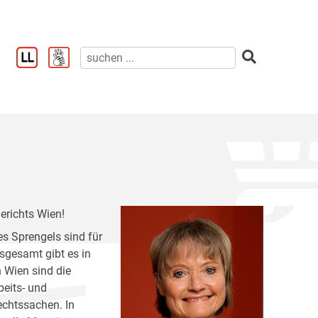
sgerichts Wien!
es Sprengels sind für
sgesamt gibt es in
 Wien sind die
beits- und
echtssachen. In