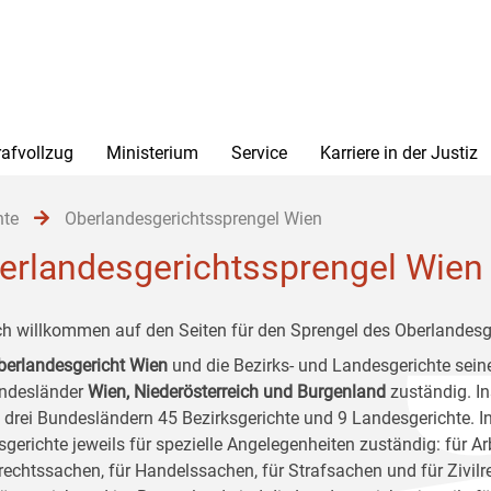
rafvollzug
Ministerium
Service
Karriere in der Justiz
hte
Oberlandesgerichtssprengel Wien
erlandesgerichtssprengel Wien
ch willkommen auf den Seiten für den Sprengel des Oberlande
berlandesgericht Wien
und die Bezirks- und Landesgerichte sein
undesländer
Wien, Niederösterreich und Burgenland
zuständig. In
 drei Bundesländern 45 Bezirksgerichte und 9 Landesgerichte. In
gerichte jeweils für spezielle Angelegenheiten zuständig: für Ar
rechtssachen, für Handelssachen, für Strafsachen und für Zivilr