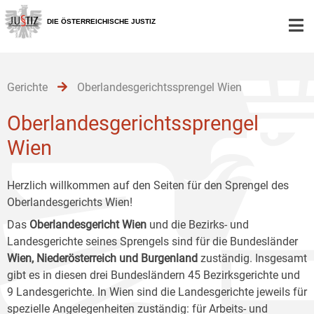
Zur
Zum
Zum
Hauptnavigation
Inhalt
Untermenü
DIE ÖSTERREICHISCHE JUSTIZ
[1]
[2]
[3]
Gerichte
Oberlandesgerichtssprengel Wien
Oberlandesgerichtssprengel
Wien
Herzlich willkommen auf den Seiten für den Sprengel des
Oberlandesgerichts Wien!
Das
Oberlandesgericht Wien
und die Bezirks- und
Landesgerichte seines Sprengels sind für die Bundesländer
Wien, Niederösterreich und Burgenland
zuständig. Insgesamt
gibt es in diesen drei Bundesländern 45 Bezirksgerichte und
9 Landesgerichte. In Wien sind die Landesgerichte jeweils für
spezielle Angelegenheiten zuständig: für Arbeits- und