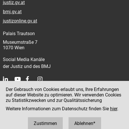
justiz.gv.at
bmj.gv.at
justizonline.gv.at
Palais Trautson
Museumstraße 7
1070 Wien
Social Media Kanäle
der Justiz und des BMJ
Der Gebrauch von Cookies erlaubt uns, Ihre Erfahrungen
Kontakt
auf dieser Website zu optimieren. Wir verwenden Cookies
zu Statistikzwecken und zur Qualitätssicherung
Impressum
Weitere Informationen zum Datenschutz finden Sie
hier
.
Datenschutz
Barrierefreiheit
Zustimmen
Ablehnen*
Hinweisgeber:innenplattform (für Mitarbeiter:innen)