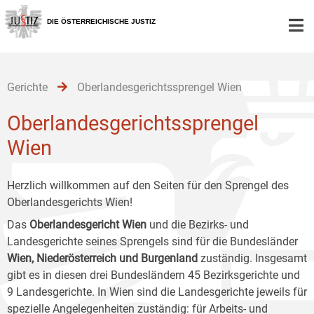
Zur
Zum
Zum
Hauptnavigation
Inhalt
Untermenü
DIE ÖSTERREICHISCHE JUSTIZ
[1]
[2]
[3]
Gerichte
Oberlandesgerichtssprengel Wien
Oberlandesgerichtssprengel
Wien
Herzlich willkommen auf den Seiten für den Sprengel des
Oberlandesgerichts Wien!
Das
Oberlandesgericht Wien
und die Bezirks- und
Landesgerichte seines Sprengels sind für die Bundesländer
Wien, Niederösterreich und Burgenland
zuständig. Insgesamt
gibt es in diesen drei Bundesländern 45 Bezirksgerichte und
9 Landesgerichte. In Wien sind die Landesgerichte jeweils für
spezielle Angelegenheiten zuständig: für Arbeits- und