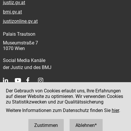
justiz.gv.at
bmj.gv.at
justizonline.gv.at
Palais Trautson
Museumstraße 7
1070 Wien
Social Media Kanäle
der Justiz und des BMJ
Der Gebrauch von Cookies erlaubt uns, Ihre Erfahrungen
Kontakt
auf dieser Website zu optimieren. Wir verwenden Cookies
zu Statistikzwecken und zur Qualitätssicherung
Impressum
Weitere Informationen zum Datenschutz finden Sie
hier
.
Datenschutz
Barrierefreiheit
Zustimmen
Ablehnen*
Hinweisgeber:innenplattform (für Mitarbeiter:innen)