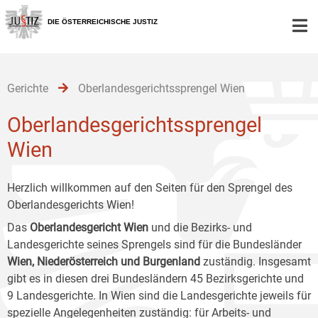
Zur
Zum
Zum
Hauptnavigation
Inhalt
Untermenü
DIE ÖSTERREICHISCHE JUSTIZ
[1]
[2]
[3]
Gerichte
Oberlandesgerichtssprengel Wien
Oberlandesgerichtssprengel
Wien
Herzlich willkommen auf den Seiten für den Sprengel des
Oberlandesgerichts Wien!
Das
Oberlandesgericht Wien
und die Bezirks- und
Landesgerichte seines Sprengels sind für die Bundesländer
Wien, Niederösterreich und Burgenland
zuständig. Insgesamt
gibt es in diesen drei Bundesländern 45 Bezirksgerichte und
9 Landesgerichte. In Wien sind die Landesgerichte jeweils für
spezielle Angelegenheiten zuständig: für Arbeits- und