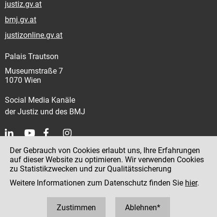
justiz.gv.at
bmj.gv.at
justizonline.gv.at
Palais Trautson
Museumstraße 7
1070 Wien
Social Media Kanäle
der Justiz und des BMJ
Der Gebrauch von Cookies erlaubt uns, Ihre Erfahrungen
Kontakt
auf dieser Website zu optimieren. Wir verwenden Cookies
zu Statistikzwecken und zur Qualitätssicherung
Impressum
Weitere Informationen zum Datenschutz finden Sie
hier
.
Datenschutz
Barrierefreiheit
Zustimmen
Ablehnen*
Hinweisgeber:innenplattform (für Mitarbeiter:innen)