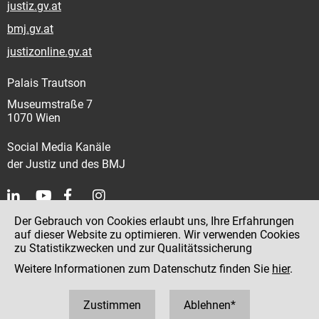
justiz.gv.at
bmj.gv.at
justizonline.gv.at
Palais Trautson
Museumstraße 7
1070 Wien
Social Media Kanäle
der Justiz und des BMJ
Der Gebrauch von Cookies erlaubt uns, Ihre Erfahrungen
Kontakt
auf dieser Website zu optimieren. Wir verwenden Cookies
zu Statistikzwecken und zur Qualitätssicherung
Impressum
Weitere Informationen zum Datenschutz finden Sie
hier
.
Datenschutz
Barrierefreiheit
Zustimmen
Ablehnen*
Hinweisgeber:innenplattform (für Mitarbeiter:innen)