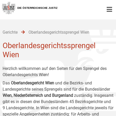
Zur
Zum
Zum
Hauptnavigation
Inhalt
Untermenü
DIE ÖSTERREICHISCHE JUSTIZ
[1]
[2]
[3]
Gerichte
Oberlandesgerichtssprengel Wien
Oberlandesgerichtssprengel
Wien
Herzlich willkommen auf den Seiten für den Sprengel des
Oberlandesgerichts Wien!
Das
Oberlandesgericht Wien
und die Bezirks- und
Landesgerichte seines Sprengels sind für die Bundesländer
Wien, Niederösterreich und Burgenland
zuständig. Insgesamt
gibt es in diesen drei Bundesländern 45 Bezirksgerichte und
9 Landesgerichte. In Wien sind die Landesgerichte jeweils für
spezielle Angelegenheiten zuständig: für Arbeits- und