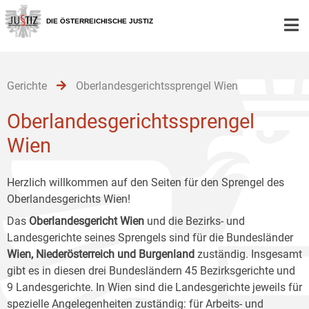
Zur
Zum
Zum
Hauptnavigation
Inhalt
Untermenü
DIE ÖSTERREICHISCHE JUSTIZ
[1]
[2]
[3]
Gerichte
Oberlandesgerichtssprengel Wien
Oberlandesgerichtssprengel
Wien
Herzlich willkommen auf den Seiten für den Sprengel des
Oberlandesgerichts Wien!
Das
Oberlandesgericht Wien
und die Bezirks- und
Landesgerichte seines Sprengels sind für die Bundesländer
Wien, Niederösterreich und Burgenland
zuständig. Insgesamt
gibt es in diesen drei Bundesländern 45 Bezirksgerichte und
9 Landesgerichte. In Wien sind die Landesgerichte jeweils für
spezielle Angelegenheiten zuständig: für Arbeits- und