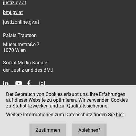
justiz.gv.at
bmj.gv.at
justizonline.gv.at
Palais Trautson
Museumstraße 7
1070 Wien
Social Media Kanäle
der Justiz und des BMJ
Der Gebrauch von Cookies erlaubt uns, Ihre Erfahrungen
Kontakt
auf dieser Website zu optimieren. Wir verwenden Cookies
zu Statistikzwecken und zur Qualitätssicherung
Impressum
Weitere Informationen zum Datenschutz finden Sie
hier
.
Datenschutz
Barrierefreiheit
Zustimmen
Ablehnen*
Hinweisgeber:innenplattform (für Mitarbeiter:innen)