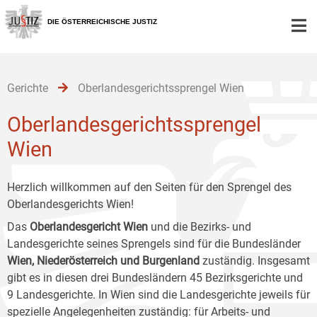
Zur
Zum
Zum
Hauptnavigation
Inhalt
Untermenü
DIE ÖSTERREICHISCHE JUSTIZ
[1]
[2]
[3]
Gerichte
Oberlandesgerichtssprengel Wien
Oberlandesgerichtssprengel
Wien
Herzlich willkommen auf den Seiten für den Sprengel des
Oberlandesgerichts Wien!
Das
Oberlandesgericht Wien
und die Bezirks- und
Landesgerichte seines Sprengels sind für die Bundesländer
Wien, Niederösterreich und Burgenland
zuständig. Insgesamt
gibt es in diesen drei Bundesländern 45 Bezirksgerichte und
9 Landesgerichte. In Wien sind die Landesgerichte jeweils für
spezielle Angelegenheiten zuständig: für Arbeits- und