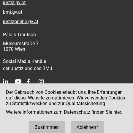
justiz.gv.at
bmj.gv.at
justizonline.gv.at
Palais Trautson
Museumstraße 7
1070 Wien
Social Media Kanäle
der Justiz und des BMJ
Der Gebrauch von Cookies erlaubt uns, Ihre Erfahrungen
Kontakt
auf dieser Website zu optimieren. Wir verwenden Cookies
zu Statistikzwecken und zur Qualitätssicherung
Impressum
Weitere Informationen zum Datenschutz finden Sie
hier
.
Datenschutz
Barrierefreiheit
Zustimmen
Ablehnen*
Hinweisgeber:innenplattform (für Mitarbeiter:innen)