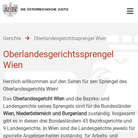
Zur
Zum
Zum
Hauptnavigation
Inhalt
Untermenü
DIE ÖSTERREICHISCHE JUSTIZ
[1]
[2]
[3]
Gerichte
Oberlandesgerichtssprengel Wien
Oberlandesgerichtssprengel
Wien
Herzlich willkommen auf den Seiten für den Sprengel des
Oberlandesgerichts Wien!
Das
Oberlandesgericht Wien
und die Bezirks- und
Landesgerichte seines Sprengels sind für die Bundesländer
Wien, Niederösterreich und Burgenland
zuständig. Insgesamt
gibt es in diesen drei Bundesländern 45 Bezirksgerichte und
9 Landesgerichte. In Wien sind die Landesgerichte jeweils für
spezielle Angelegenheiten zuständig: für Arbeits- und