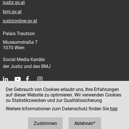
justiz.gv.at
bmj.gv.at
justizonline.gv.at
Palais Trautson
Museumstraße 7
1070 Wien
Social Media Kanäle
der Justiz und des BMJ
Der Gebrauch von Cookies erlaubt uns, Ihre Erfahrungen
Kontakt
auf dieser Website zu optimieren. Wir verwenden Cookies
zu Statistikzwecken und zur Qualitätssicherung
Impressum
Weitere Informationen zum Datenschutz finden Sie
hier
.
Datenschutz
Barrierefreiheit
Zustimmen
Ablehnen*
Hinweisgeber:innenplattform (für Mitarbeiter:innen)