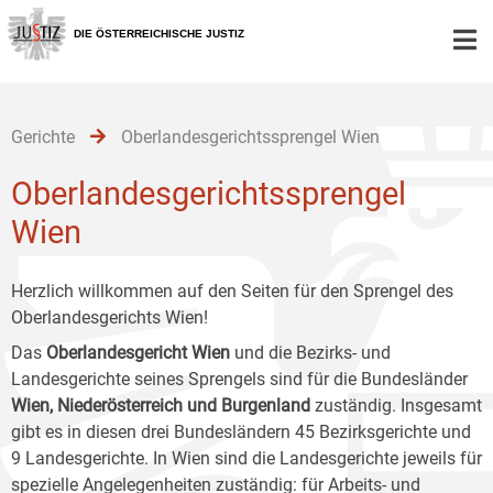
Zur
Zum
Zum
Hauptnavigation
Inhalt
Untermenü
DIE ÖSTERREICHISCHE JUSTIZ
[1]
[2]
[3]
Gerichte
Oberlandesgerichtssprengel Wien
Oberlandesgerichtssprengel
Wien
Herzlich willkommen auf den Seiten für den Sprengel des
Oberlandesgerichts Wien!
Das
Oberlandesgericht Wien
und die Bezirks- und
Landesgerichte seines Sprengels sind für die Bundesländer
Wien, Niederösterreich und Burgenland
zuständig. Insgesamt
gibt es in diesen drei Bundesländern 45 Bezirksgerichte und
9 Landesgerichte. In Wien sind die Landesgerichte jeweils für
spezielle Angelegenheiten zuständig: für Arbeits- und