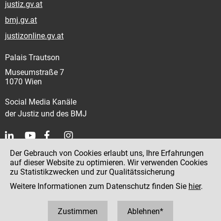
justiz.gv.at
bmj.gv.at
justizonline.gv.at
Palais Trautson
Museumstraße 7
1070 Wien
Social Media Kanäle
der Justiz und des BMJ
Der Gebrauch von Cookies erlaubt uns, Ihre Erfahrungen
Kontakt
auf dieser Website zu optimieren. Wir verwenden Cookies
zu Statistikzwecken und zur Qualitätssicherung
Impressum
Weitere Informationen zum Datenschutz finden Sie
hier
.
Datenschutz
Barrierefreiheit
Zustimmen
Ablehnen*
Hinweisgeber:innenplattform (für Mitarbeiter:innen)