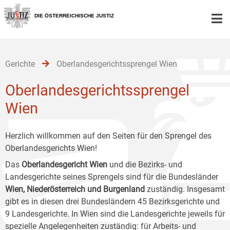
Zur
Zum
Zum
Hauptnavigation
Inhalt
Untermenü
DIE ÖSTERREICHISCHE JUSTIZ
[1]
[2]
[3]
Gerichte
Oberlandesgerichtssprengel Wien
Oberlandesgerichtssprengel
Wien
Herzlich willkommen auf den Seiten für den Sprengel des
Oberlandesgerichts Wien!
Das
Oberlandesgericht Wien
und die Bezirks- und
Landesgerichte seines Sprengels sind für die Bundesländer
Wien, Niederösterreich und Burgenland
zuständig. Insgesamt
gibt es in diesen drei Bundesländern 45 Bezirksgerichte und
9 Landesgerichte. In Wien sind die Landesgerichte jeweils für
spezielle Angelegenheiten zuständig: für Arbeits- und