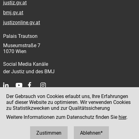
justiz.gv.at
bmj.gv.at
justizonline.gv.at
Palais Trautson
Museumstraße 7
1070 Wien
Social Media Kanäle
der Justiz und des BMJ
Der Gebrauch von Cookies erlaubt uns, Ihre Erfahrungen
Kontakt
auf dieser Website zu optimieren. Wir verwenden Cookies
zu Statistikzwecken und zur Qualitätssicherung
Impressum
Weitere Informationen zum Datenschutz finden Sie
hier
.
Datenschutz
Barrierefreiheit
Zustimmen
Ablehnen*
Hinweisgeber:innenplattform (für Mitarbeiter:innen)