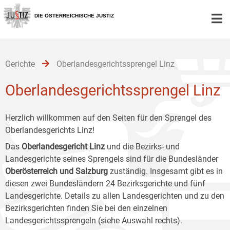
Zur
Zum
Zum
Hauptnavigation
Inhalt
Untermenü
DIE ÖSTERREICHISCHE JUSTIZ
[1]
[2]
[3]
Gerichte
Oberlandesgerichtssprengel Linz
Oberlandesgerichtssprengel Linz
Herzlich willkommen auf den Seiten für den Sprengel des
Oberlandesgerichts Linz!
Das
Oberlandesgericht Linz
und die Bezirks- und
Landesgerichte seines Sprengels sind für die Bundesländer
Oberösterreich und Salzburg
zuständig. Insgesamt gibt es in
diesen zwei Bundesländern 24 Bezirksgerichte und fünf
Landesgerichte. Details zu allen Landesgerichten und zu den
Bezirksgerichten finden Sie bei den einzelnen
Landesgerichtssprengeln (siehe Auswahl rechts).