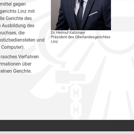
mittel gegen
erichts Linz mit
lle Gerichte des
e Ausbildung des
wuchses, die
Dr. Helmut Katzmayr
Präsident des Oberlandesgerichtes
ustizbediensteten und
Linz
ken, Computer).
 rasches Verfahren
ormationen über
inzelnen Gerichte.