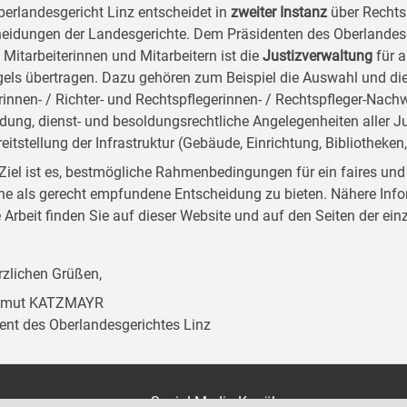
erlandesgericht Linz entscheidet in
zweiter Instanz
über Rechts
eidungen der Landesgerichte. Dem Präsidenten des Oberlandesg
 Mitarbeiterinnen und Mitarbeitern ist die
Justizverwaltung
für a
els übertragen. Dazu gehören zum Beispiel die Auswahl und di
rinnen- / Richter- und Rechtspflegerinnen- / Rechtspfleger-Nach
ldung, dienst- und besoldungsrechtliche Angelegenheiten aller J
reitstellung der Infrastruktur (Gebäude, Einrichtung, Bibliothe
Ziel ist es, bestmögliche Rahmenbedingungen für ein faires und
ne als gerecht empfundene Entscheidung zu bieten. Nähere Inf
 Arbeit finden Sie auf dieser Website und auf den Seiten der e
erzlichen Grüßen,
elmut KATZMAYR
ent des Oberlandesgerichtes Linz
on
Social Media Kanäle