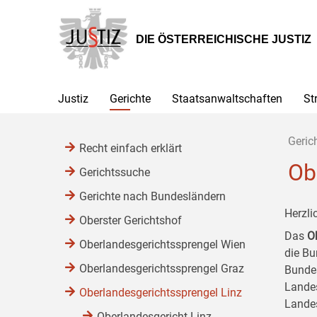
Zur
Zum
Zum
Hauptnavigation
Inhalt
Untermenü
[1]
[2]
[3]
DIE ÖSTERREICHISCHE JUSTIZ
Justiz
Gerichte
Staatsanwaltschaften
St
Geric
Recht einfach erklärt
Ob
Gerichtssuche
Gerichte nach Bundesländern
Herzli
Oberster Gerichtshof
Das
O
Oberlandesgerichtssprengel Wien
die B
Oberlandesgerichtssprengel Graz
Bundes
Landes
Oberlandesgerichtssprengel Linz
Lande
Oberlandesgericht Linz