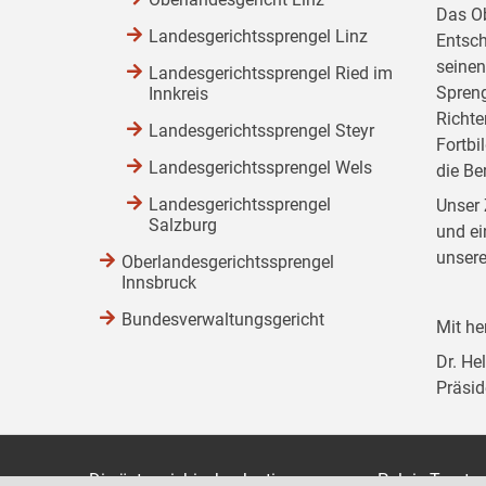
Das Ob
Landesgerichtssprengel Linz
Entsch
seinen
Landesgerichtssprengel Ried im
Spreng
Innkreis
Richte
Landesgerichtssprengel Steyr
Fortbi
Landesgerichtssprengel Wels
die Be
Landesgerichtssprengel
Unser 
Salzburg
und ei
unsere
Oberlandesgerichtssprengel
Innsbruck
Bundesverwaltungsgericht
Mit h
Dr. H
Präsid
Die österreichische Justiz
Palais Trauts